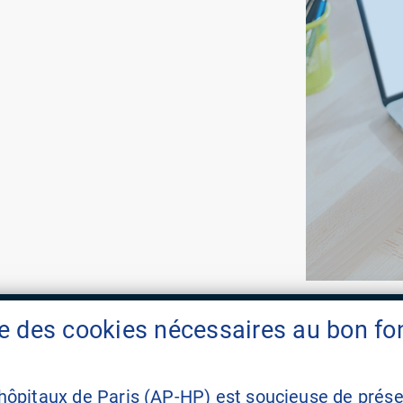
ise des cookies nécessaires au bon f
aphp.fr
mon.aphp.fr
 hôpitaux de Paris (AP-HP) est soucieuse de préser