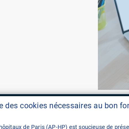
ise des cookies nécessaires au bon f
aphp.fr
mon.aphp.fr
 hôpitaux de Paris (AP-HP) est soucieuse de préser